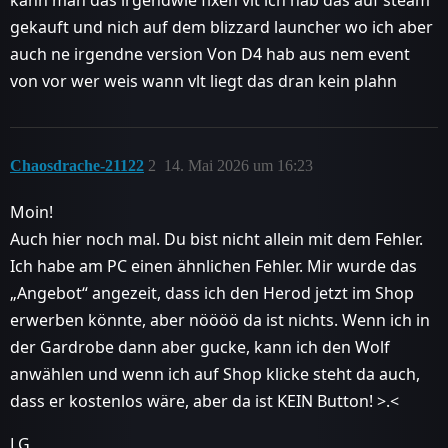
kann man das irgendwie fixen vlt ich hab das auf steam
gekauft und nich auf dem blizzard launcher wo ich aber
auch ne irgendne version Von D4 hab aus nem event
von vor wer weis wann vlt liegt das dran kein plahn
Chaosdrache-21122
2
14. Mai 2026 um 16:23
Moin!
Auch hier noch mal. Du bist nicht allein mit dem Fehler.
Ich habe am PC einen ähnlichen Fehler. Mir wurde das
„Angebot“ angezeit, dass ich den Herod jetzt im Shop
erwerben könnte, aber nöööö da ist nichts. Wenn ich in
der Gardrobe dann aber gucke, kann ich den Wolf
anwählen und wenn ich auf Shop klicke steht da auch,
dass er kostenlos wäre, aber da ist KEIN Button! >.<
LG