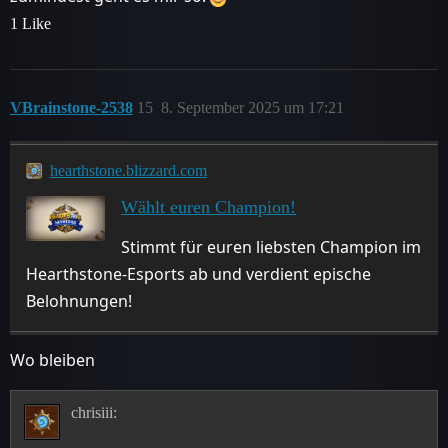
1 Like
VBrainstone-2538
15
8. September 2025 um 17:21
hearthstone.blizzard.com
Wählt euren Champion!
Stimmt für euren liebsten Champion im
Hearthstone-Esports ab und verdient epische
Belohnungen!
Wo bleiben
chrisiii: