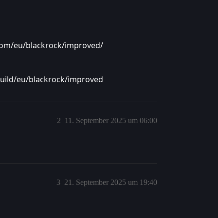
om/eu/blackrock/improved/
ild/eu/blackrock/improved
2
11. September 2025 um 06:00
3
21. September 2025 um 19:40