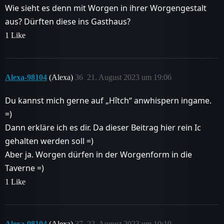
Wie sieht es denn mit Worgen in ihrer Worgengestalt
aus? Dürften diese ins Gasthaus?
1 Like
Alexa-98104
(Alexa)
36
21. August 2023 um 19:06
Du kannst mich gerne auf „Hîtch“ anwhispern ingame.
=)
Dann erkläre ich es dir. Da dieser Beitrag hier rein Ic
gehalten werden soll =)
Aber ja. Worgen dürfen in der Worgenform in die
Taverne =)
1 Like
Alexa-98104
(Alexa)
37
22. August 2023 um 10:19