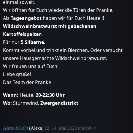
einmal soweit.
Wir öffnen für Euch wieder die Türen der Pranke.
Als
Tageangebot
haben wir für Euch Heute!!!
Wildschweinbratwurst mit gebackenen
Kartoffelspalten
Für nur
5 Silberne
.
Kommt vorbei und trinkt ein Bierchen. Oder versucht
unsere Hausgemachte Wildschweinbratwurst.
Wir freuen uns auf Euch!
Liebe grüße!
Das Team der Pranke
Wann:
Heute.
20-22:30 Uhr
Wo:
Sturmwind.
Zwergendistrikt
Alexa-98104
(Alexa)
22
14. Mai 2023 um 09:44