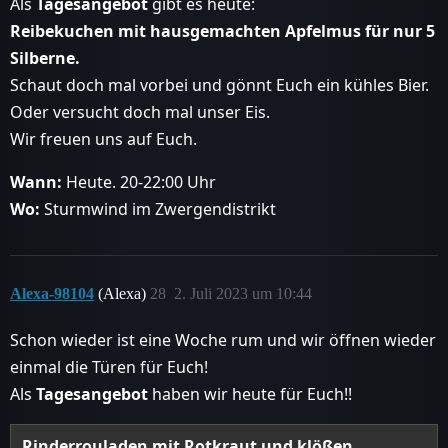
Als
Tagesangebot
gibt es heute:
Reibekuchen mit hausgemachten Apfelmus für nur 5
Silberne.
Schaut doch mal vorbei und gönnt Euch ein kühles Bier.
Oder versucht doch mal unser Eis.
Wir freuen uns auf Euch.
Wann:
Heute. 20-22:00 Uhr
Wo:
Sturmwind im Zwergendistrikt
Alexa-98104
(Alexa)
28
2. Juli 2023 um 10:44
Schon wieder ist eine Woche rum und wir öffnen wieder
einmal die Türen für Euch!
Als
Tagesangebot
haben wir heute für Euch!!
Rinderrouladen mit Rotkraut und klößen.