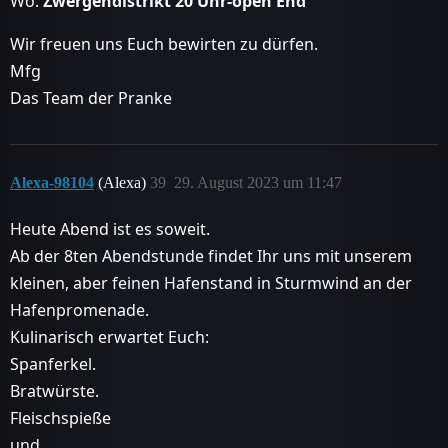
Wo:
Zwergendistrikt 20 Uhr-open End
Wir freuen uns Euch bewirten zu dürfen.
Mfg
Das Team der Pranke
Alexa-98104
(Alexa)
39
29. August 2023 um 11:47
Heute Abend ist es soweit.
Ab der 8ten Abendstunde findet Ihr uns mit unserem
kleinen, aber feinen Hafenstand in Sturmwind an der
Hafenpromenade.
Kulinarisch erwartet Euch:
Spanferkel.
Bratwürste.
Fleischspieße
und