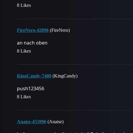
8 Likes
FireNero-42096
(FireNero)
an nach oben
8 Likes
KingCandy-7480
(KingCandy)
push123456
8 Likes
Anaise-455996
(Anaise)