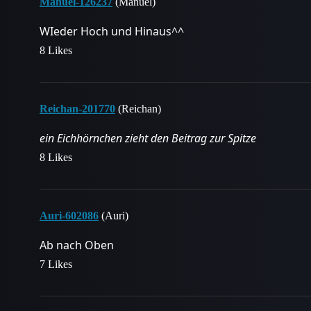
Manuel-126237
(Manuel)
WIeder Hoch und Hinaus^^
8 Likes
Reichan-201770
(Reichan)
ein Eichhörnchen zieht den Beitrag zur Spitze
8 Likes
Auri-602086
(Auri)
Ab nach Oben
7 Likes