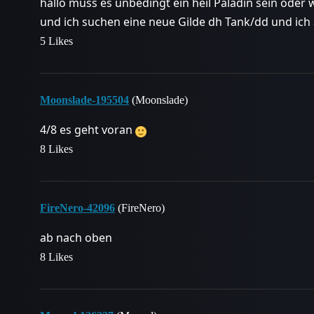
hallo muss es unbedingt ein heil Paladin sein oder
und ich suchen eine neue Gilde dh Tank/dd und ich 
5 Likes
Moonslade-195504
(Moonslade)
4/8 es geht voran
8 Likes
FireNero-42096
(FireNero)
ab nach oben
8 Likes