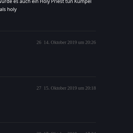
 würde es auch ein Holy Priest tun Kumpel
als holy
26
14. Oktober 2019 um 20:26
27
15. Oktober 2019 um 20:18