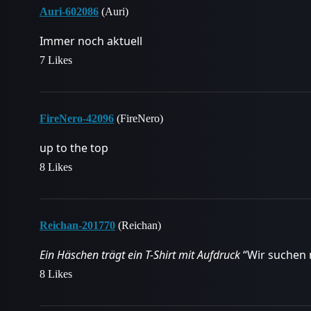
Auri-602086
(Auri)
Immer noch aktuell
7 Likes
FireNero-42096
(FireNero)
up to the top
8 Likes
Reichan-201770
(Reichan)
Ein Häschen trägt ein T-Shirt mit Aufdruck
“Wir suchen n
8 Likes