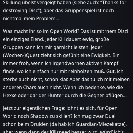
Skillung übelst vergeigt haben (siehe auch: “Thanks for
destroying Disc”), aber das Gruppenspiel ist noch
nichtmal mein Problem…
Was macht ihr so im Open World? Das ist mit ‘nem Diszi
ein einziges Elend. Jeder Kill dauert ewig, große
Gruppen kann ich mir garnicht leisten. Jeder
(Wochen-)Quest zieht sich gefühlt eine Ewigkeit. Bin
immer froh, wenn ich irgendwo ‘nen aktiven Kampf
finde, wo ich einfach nur mit reinholzen muß. Gut, ich
sterbe auch nicht, schon klar. Aber das tu ich mit meinen
anderen Chars auch nicht. Wenn ich bedenke, wie die
Hexxe oder gar der Hunter durch die Gegner pflügen…
Jetzt zur eigentlichen Frage: lohnt es sich, für Open
World noch Shadow zu skillen? Ich mag zwar Dual
schon beim Druiden (da hab ich Guardian/Miezekatze),
aber wenn dann der Killspeed besser wird, würd’ ich’s