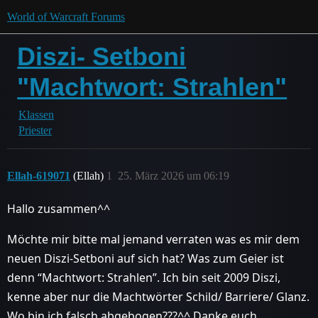
World of Warcraft Forums
Diszi- Setboni
"Machtwort: Strahlen"
Klassen
Priester
Ellah-619071
(Ellah)
1
25. März 2026 um 06:19
Hallo zusammen^^
Möchte mir bitte mal jemand verraten was es mir dem
neuen Diszi-Setboni auf sich hat? Was zum Geier ist
denn “Machtwort: Strahlen”. Ich bin seit 2009 Diszi,
kenne aber nur die Machtwörter Schild/ Barriere/ Glanz.
Wo bin ich falsch abgebogen???^^ Danke euch.