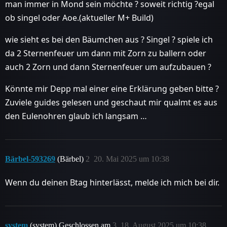
man immer in Mond sein möchte ? soweit richtig ?egal
ob singel oder Aoe.(aktueller M+ Build)
wie sieht es bei den Bäumchen aus ? Singel ? spiele ich
da 2 Sternenfeuer um dann mit Zorn zu ballern oder
auch 2 Zorn und dann Sternenfeuer um aufzubauen ?
Könnte mir Depp mal einer eine Erklärung geben bitte ?
Zuviele guides gelesen und geschaut mir qualmt es aus
den Eulenohren glaub ich langsam …
Bärbel-593269
(Bärbel)
2
20. Mai 2025 um 10:38
Wenn du deinen Btag hinterlässt, melde ich mich bei dir.
system
(system) Geschlossen am
3
18. August 2025 um 10:38