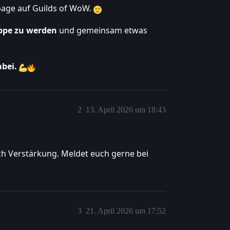
npage auf Guilds of WoW.
ppe zu werden
und gemeinsam etwas
bei.
2
13. April 2026 um 18:43
och Verstärkung. Meldet euch gerne bei
3
21. April 2026 um 17:52