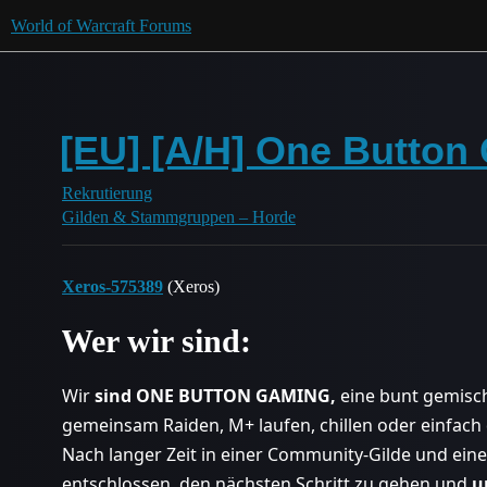
World of Warcraft Forums
[EU] [A/H] One Button
Rekrutierung
Gilden & Stammgruppen – Horde
Xeros-575389
(Xeros)
Wer wir sind:
Wir
sind ONE BUTTON GAMING,
eine bunt gemisch
gemeinsam Raiden, M+ laufen, chillen oder einfach
Nach langer Zeit in einer Community-Gilde und ei
entschlossen, den nächsten Schritt zu gehen und
u