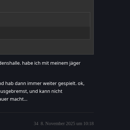
rdenshalle. habe ich mit meinem jäger
und hab dann immer weiter gespielt. ok,
 ausgebremst, und kann nicht
sauer macht…
34
8. November 2025 um 10:18