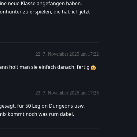
 eine neue Klasse angefangen haben.
nhunter zu erspielen, die hab ich jetzt
22
7. November 2025 um 17:22
dann holt man sie einfach danach, fertig
23
7. November 2025 um 17:25
n gesagt, für 50 Legion Dungeons usw.
Lemix kommt noch was rum dabei.