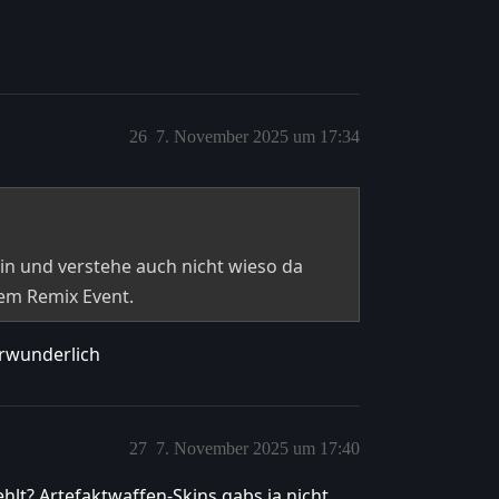
26
7. November 2025 um 17:34
kin und verstehe auch nicht wieso da
nem Remix Event.
erwunderlich
27
7. November 2025 um 17:40
lt? Artefaktwaffen-Skins gabs ja nicht.