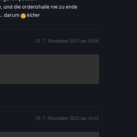
e, und die ordenshalle nie zu ende
ht… darum
kicher
32
7. November 2025 um 19:06
33
7. November 2025 um 19:12