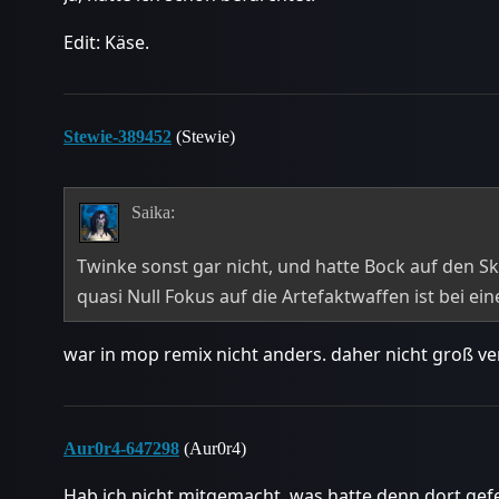
Edit: Käse.
Stewie-389452
(Stewie)
Saika:
Twinke sonst gar nicht, und hatte Bock auf den S
quasi Null Fokus auf die Artefaktwaffen ist bei ei
war in mop remix nicht anders. daher nicht groß v
Aur0r4-647298
(Aur0r4)
Hab ich nicht mitgemacht, was hatte denn dort gefeh