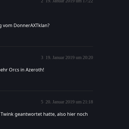
2
19. Januar 2019 um 17:22
ung vom DonnerAXTklan?
3
19. Januar 2019 um 20:20
ehr Orcs in Azeroth!
5
20. Januar 2019 um 21:18
 Twink geantwortet hatte, also hier noch