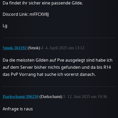
Da findet ihr sicher eine passende Gilde.
Discord Link: mFFCXV8J
Lg
Smok-561192
(Smok)
4
4. April 2025 um 13:12
Da die meissten Gilden auf Pve ausgelegt sind habe ich
auf dem Server bisher nichts gefunden und da bis R14
das PvP Vorrang hat suche ich vorerst danach.
Darkschami-396250
(Darkschami)
5
12. Juni 2025 um 19:36
Anfrage is raus