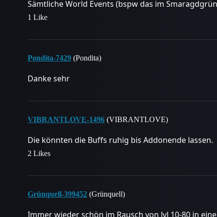
Sämtliche World Events (bspw das im Smaragdgrün
1 Like
Pondita-7429
(Pondita)
Danke sehr
VIBRANTLOVE-1496
(VIBRANTLOVE)
Die könnten die Buffs ruhig bis Addonende lassen.
2 Likes
Grünquell-399452
(Grünquell)
Immer wieder schön im Rausch von lvl 10-80 in ei