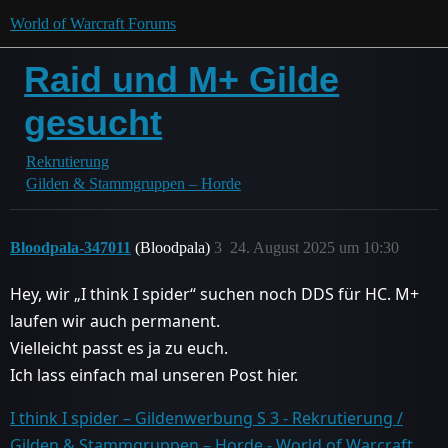
World of Warcraft Forums
Raid und M+ Gilde
gesucht
Rekrutierung
Gilden & Stammgruppen – Horde
Bloodpala-347011
(Bloodpala)
3
24. August 2025 um 10:30
Hey, wir „I think I spider“ suchen noch DDS für HC. M+
laufen wir auch permanent.
Vielleicht passt es ja zu euch.
Ich lass einfach mal unseren Post hier.
I think I spider – Gildenwerbung S 3 - Rekrutierung /
Gilden & Stammgruppen – Horde - World of Warcraft