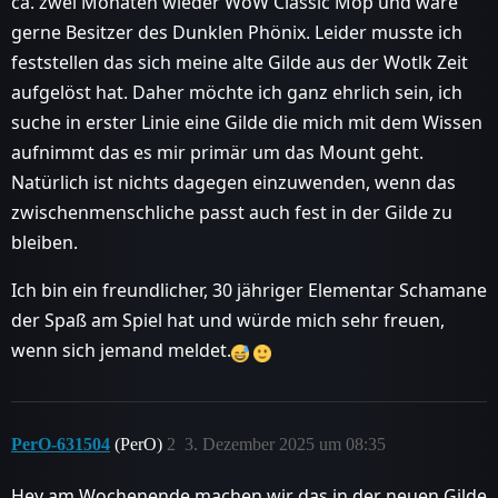
ca. zwei Monaten wieder WoW Classic Mop und wäre
gerne Besitzer des Dunklen Phönix. Leider musste ich
feststellen das sich meine alte Gilde aus der Wotlk Zeit
aufgelöst hat. Daher möchte ich ganz ehrlich sein, ich
suche in erster Linie eine Gilde die mich mit dem Wissen
aufnimmt das es mir primär um das Mount geht.
Natürlich ist nichts dagegen einzuwenden, wenn das
zwischenmenschliche passt auch fest in der Gilde zu
bleiben.
Ich bin ein freundlicher, 30 jähriger Elementar Schamane
der Spaß am Spiel hat und würde mich sehr freuen,
wenn sich jemand meldet.
PerO-631504
(PerO)
2
3. Dezember 2025 um 08:35
Hey am Wochenende machen wir das in der neuen Gilde