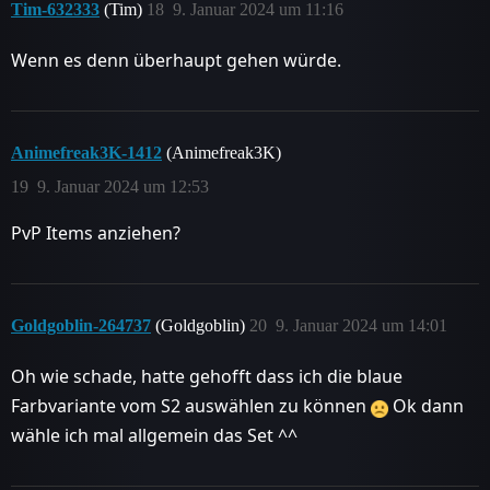
Tim-632333
(Tim)
18
9. Januar 2024 um 11:16
Wenn es denn überhaupt gehen würde.
Animefreak3K-1412
(Animefreak3K)
19
9. Januar 2024 um 12:53
PvP Items anziehen?
Goldgoblin-264737
(Goldgoblin)
20
9. Januar 2024 um 14:01
Oh wie schade, hatte gehofft dass ich die blaue
Farbvariante vom S2 auswählen zu können
Ok dann
wähle ich mal allgemein das Set ^^