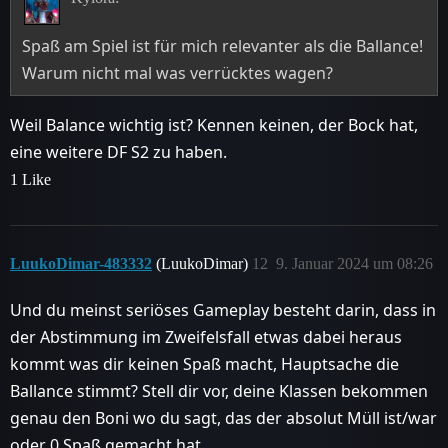
Spaß am Spiel ist für mich relevanter als die Ballance!
Warum nicht mal was verrücktes wagen?
Weil Balance wichtig ist? Kennen keinen, der Bock hat,
eine weitere DF S2 zu haben.
1 Like
LuukoDimar-483332
(LuukoDimar)
12
9. Januar 2024 um 08:26
Und du meinst seriöses Gameplay besteht darin, dass in
der Abstimmung im Zweifelsfall etwas dabei heraus
kommt was dir keinen Spaß macht, Hauptsache die
Ballance stimmt? Stell dir vor, deine Klassen bekommen
genau den Boni wo du sagt, das der absolut Müll ist/war
oder 0 Spaß gemacht hat…