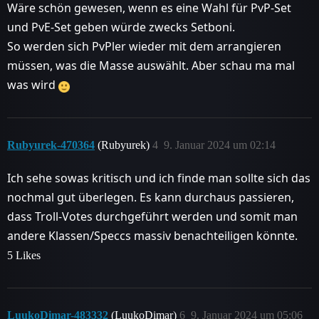
Wäre schön gewesen, wenn es eine Wahl für PvP-Set
und PvE-Set geben würde zwecks Setboni.
So werden sich PvPler wieder mit dem arrangieren
müssen, was die Masse auswählt. Aber schau ma mal
was wird
Rubyurek-470364
(Rubyurek)
4
9. Januar 2024 um 02:14
Ich sehe sowas kritisch und ich finde man sollte sich das
nochmal gut überlegen. Es kann durchaus passieren,
dass Troll-Votes durchgeführt werden und somit man
andere Klassen/Speccs massiv benachteiligen könnte.
5 Likes
LuukoDimar-483332
(LuukoDimar)
6
9. Januar 2024 um 05:06