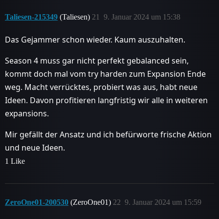
Taliesen-215349
(Taliesen)
21
9. Januar 2024 um 15:38
Das Gejammer schon wieder. Kaum auszuhalten.
Season 4 muss gar nicht perfekt gebalanced sein,
kommt doch mal vom try harden zum Expansion Ende
weg. Macht verrücktes, probiert was aus, habt neue
Ideen. Davon profitieren langfristig wir alle in weiteren
expansions.
Mir gefällt der Ansatz und ich befürworte frische Aktion
und neue Ideen.
1 Like
ZeroOne01-200530
(ZeroOne01)
22
9. Januar 2024 um 15:59