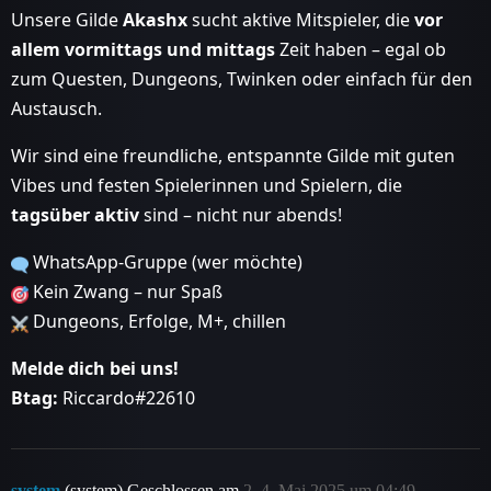
Unsere Gilde
Akashx
sucht aktive Mitspieler, die
vor
allem vormittags und mittags
Zeit haben – egal ob
zum Questen, Dungeons, Twinken oder einfach für den
Austausch.
Wir sind eine freundliche, entspannte Gilde mit guten
Vibes und festen Spielerinnen und Spielern, die
tagsüber aktiv
sind – nicht nur abends!
WhatsApp-Gruppe (wer möchte)
Kein Zwang – nur Spaß
Dungeons, Erfolge, M+, chillen
Melde dich bei uns!
Btag:
Riccardo#22610
system
(system) Geschlossen am
2
4. Mai 2025 um 04:49