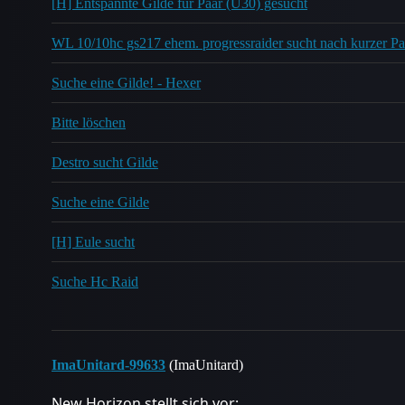
[H] Entspannte Gilde für Paar (Ü30) gesucht
WL 10/10hc gs217 ehem. progressraider sucht nach kurzer Pau
Suche eine Gilde! - Hexer
Bitte löschen
Destro sucht Gilde
Suche eine Gilde
[H] Eule sucht
Suche Hc Raid
ImaUnitard-99633
(ImaUnitard)
New Horizon stellt sich vor: