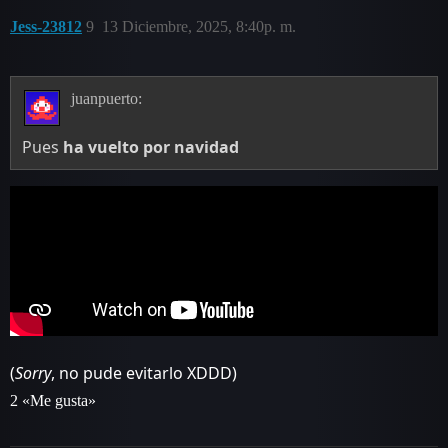
Jess-23812
9
13 Diciembre, 2025, 8:40p. m.
juanpuerto:
Pues
ha vuelto por navidad
(
Sorry
, no pude evitarlo XDDD)
2 «Me gusta»