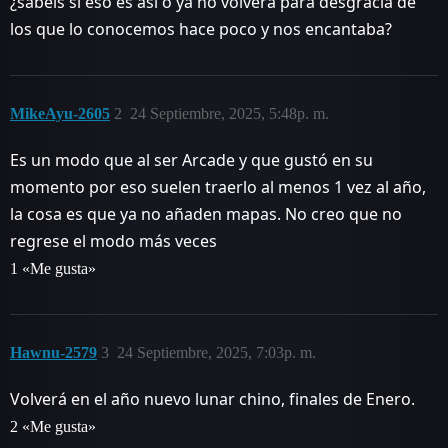
¿sabeis si eso es asi o ya no volverá para desgracia de
los que lo conocemos hace poco y nos encantaba?
MikeAyu-2605
2
24 Septiembre, 2025, 5:48p. m.
Es un modo que al ser Arcade y que gustó en su
momento por eso suelen traerlo al menos 1 vez al año,
la cosa es que ya no añaden mapas. No creo que no
regrese el modo más veces
1 «Me gusta»
Hawnu-2579
3
24 Septiembre, 2025, 7:03p. m.
Volverá en el año nuevo lunar chino, finales de Enero.
2 «Me gusta»