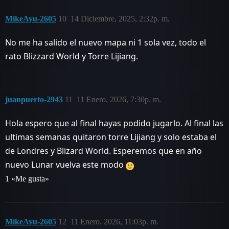
MikeAyu-2605
10
14 Diciembre, 2025, 2:32p. m.
No me ha salido el nuevo mapa ni 1 sola vez, todo el
rato Blizzard World y Torre Lijiang.
juanpuerto-2943
11
11 Enero, 2026, 7:30p. m.
Hola espero que al final hayas podido jugarlo. Al final las
ultimas semanas quitaron torre Lijiang y solo estaba el
de Londres y Blizard World. Esperemos que en año
nuevo Lunar vuelva este modo
1 «Me gusta»
MikeAyu-2605
12
11 Enero, 2026, 11:03p. m.