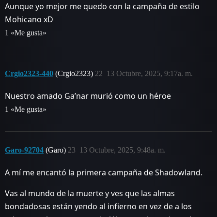
Aunque yo mejor me quedo con la campaña de estilo
Mohicano xD
1 «Me gusta»
Crgio2323-440
(Crgio2323)
22
13 Octubre, 2025, 9:17a. m.
Nuestro amado Ga’nar murió como un héroe
1 «Me gusta»
Garo-92704
(Garo)
23
13 Octubre, 2025, 9:48a. m.
A mí me encantó la primera campaña de Shadowland.
Vas al mundo de la muerte y ves que las almas
bondadosas están yendo al infierno en vez de a los