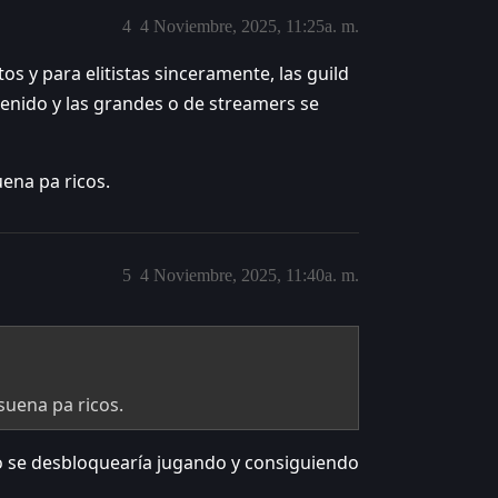
4
4 Noviembre, 2025, 11:25a. m.
s y para elitistas sinceramente, las guild
tenido y las grandes o de streamers se
ena pa ricos.
5
4 Noviembre, 2025, 11:40a. m.
suena pa ricos.
o se desbloquearía jugando y consiguiendo