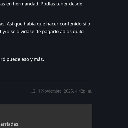
reas en hermandad. Podías tener desde
as. Así que habia que hacer contenido si o
f y/o se olvidase de pagarlo adios guild
zard puede eso y más.
12
4 Noviembre, 2025, 4:42p. m.
barriadas.