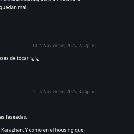
 quedan mal.
10
4 Noviembre, 2025, 2:52p. m.
cosas de tocar
11
4 Noviembre, 2025, 3:26p. m.
as faseadas.
 Karazhan. Y como en el housing que