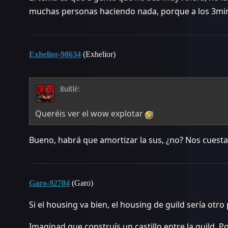
muchas personas haciendo nada, porque a los 3min
Exhelior-98634
(Exhelior)
ßußlë:
Queréis ver el wow explotar
Bueno, habrá que amortizar la sus, ¿no? Nos cuest
Garo-92704
(Garo)
Si el housing va bien, el housing de guild sería otro
Imaginad que construís un castillo entre la guild.