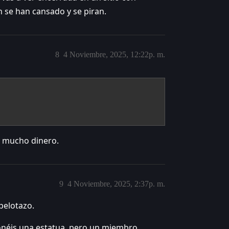
 se han cansado y se piran.
8
4 Noviembre, 2025, 12:22p. m.
a mucho dinero.
9
4 Noviembre, 2025, 2:37p. m.
 pelotazo.
 Ponéis una estatua, pero un miembro