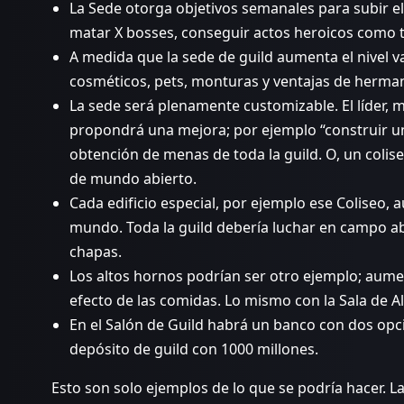
La Sede otorga objetivos semanales para subir el
matar X bosses, conseguir actos heroicos como t
A medida que la sede de guild aumenta el nivel 
cosméticos, pets, monturas y ventajas de herma
La sede será plenamente customizable. El líder,
propondrá una mejora; por ejemplo “construir u
obtención de menas de toda la guild. O, un colis
de mundo abierto.
Cada edificio especial, por ejemplo ese Coliseo,
mundo. Toda la guild debería luchar en campo ab
chapas.
Los altos hornos podrían ser otro ejemplo; aum
efecto de las comidas. Lo mismo con la Sala de Al
En el Salón de Guild habrá un banco con dos opc
depósito de guild con 1000 millones.
Esto son solo ejemplos de lo que se podría hacer. L