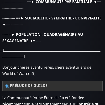
-------------------- ==►
COMMUNAUTÉ PVE FAMILIALE
◄==
------------------
----------- ==►
SOCIABILITÉ - SYMPATHIE - CONVIVIALITÉ
◄== ----------
----- =►
POPULATION : QUADRAGÉNAIRE AU
SEXAGÉNAIRE
◄= ----
╚═════════════════════════════════════
════════╝
Bonjour chères aventurières, chers aventuriers de
World of Warcraft,
PRÉLUDE DE GUILDE
La Communauté “Aube Éternelle” a été fondée
récemment sur le regroupement serveur
Confrérie du