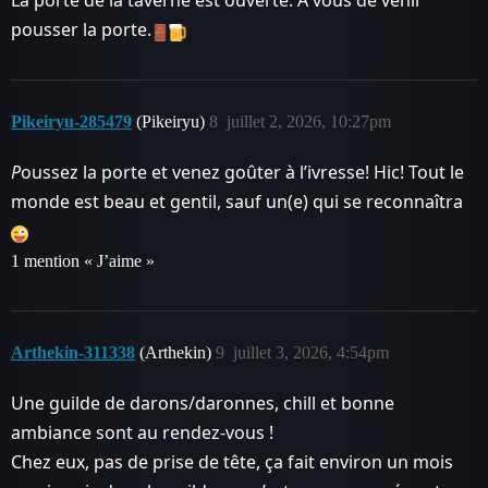
La porte de la taverne est ouverte. À vous de venir
pousser la porte.
Pikeiryu-285479
(Pikeiryu)
8
juillet 2, 2026, 10:27pm
P
oussez la porte et venez goûter à l’ivresse! Hic! Tout le
monde est beau et gentil, sauf un(e) qui se reconnaîtra
1 mention « J’aime »
Arthekin-311338
(Arthekin)
9
juillet 3, 2026, 4:54pm
Une guilde de darons/daronnes, chill et bonne
ambiance sont au rendez-vous !
Chez eux, pas de prise de tête, ça fait environ un mois