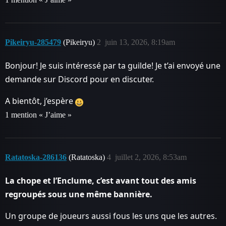
Pikeiryu-285479
(Pikeiryu)
2
juin 13, 2026, 8:19am
Bonjour! Je suis intéressé par ta guilde! Je t’ai envoyé une
demande sur Discord pour en discuter.
A bientôt, j’espère
1 mention « J’aime »
Ratatoska-286136
(Ratatoska)
4
juillet 2, 2026, 8:53am
La chope et l’Enclume, c’est avant tout des amis
regroupés sous une même bannière.
Un groupe de joueurs aussi fous les uns que les autres.