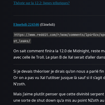
Théorie sur la 12.2: lignes telluriques?
Elmehdi-224346
(Elmehdi)
https://www.reddit.com/r/wow/comments/1p4r0zx/sp
st_leaks/
On sait comment finira la 12.0 de Midnight, reste 
avec celle ile Troll. Le plan B de Xal serait d’aller dans
Si je devais théoriser je dirais qu’on nous a parlé 
Or on a pas vu Xal l’utiliser jusque là sauf si il s’ag
N’zoth.
Mais j’aime plutôt penser que cette divinité serpent
une sorte de shut down qu’a mis au point NZoth au c