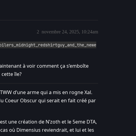
2
novembre 24, 2025, 10:24am
oilers_midnight_redshirtguy_and_the_newe
maintenant à voir comment ça s’emboîte
 cette île?
fin TWW d’une arme qui a mis en rogne Xal.
it du Coeur Obscur qui serait en fait créé par
 est une création de N’zoth et le 5eme DTA,
as où Dimensius reviendrait, et lui et les