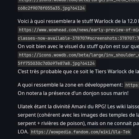
c68c2f9078f055a35.jpg?64124
Voici à quoi ressemblera le stuff Warlock de la 12.0
https://www.wowhead.com/news/early-preview-of-mi
classes-now-available-378707#screenshots:378707:
On voit bien avec le visuel du stuff qu’on est sur que
https://icons.wowdb.com/beta/large/inv_shoulder_
5ff755030c7d0697e87a8.jpg?64124
C’est très probable que ce soit le Tiers Warlock de la
A quoi ressemble la zone en développement:
https
On notera la présence d’un donjon sous marin!
Ulatek étant la divinité Amani du RPG! Les wiki lais
serpent (cohérent avec les images des temples de la
serpent + rivières de poison), mais on ne connait pa
LOA.
https://wowpedia.fandom.com/wiki/Ula-Tek