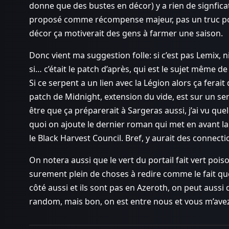
donne que des bustes en décor) y a rien de signficati
proposé comme récompense majeur, pas un truc pou
décor ça motiverait des gens à farmer une saison.
Donc vient ma suggestion folle: si c’est pas Lemix, n
si… c’était le patch d’après, qui est le sujet même de
Si ce serpent a un lien avec la Légion alors ça ferait
patch de Midnight, extension du vide, est sur un ser
être que ça préparerait à Sargeras aussi, j’ai vu q
quoi on ajoute le dernier roman qui met en avant la L
le Black Harvest Council. Bref, y aurait des connecti
On notera aussi que le vert du portail fait vert poiso
surement plein de choses à redire comme le fait que
côté aussi et ils sont pas en Azeroth, on peut aussi
random, mais bon, on est entre nous et vous m’avez 