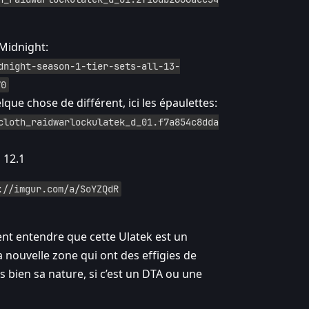
 Midnight:
dnight-season-1-tier-sets-all-13-
70
lque chose de différent, ici les épaulettes:
cloth_raidwarlockulatek_d_01.f7a854c8dda
 12.1
://imgur.com/a/SoYZQdR
sent entendre que cette Ulatek est un
 nouvelle zone qui ont des effigies de
s bien sa nature, si c’est un DTA ou une