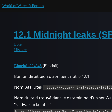
World of Warcraft Forums
12.1 Midnight leaks (
Lore
Histoire
Elmehdi-224346
(Elmehdi)
Bon on dirait bien qu’on tient notre 12.1
Nom: Atal’Utek
https://x.com/MrGMYT/status/19813
Nom du raid trouvé dans le datamining d’un set War
“raidwarlockulatek” :
https://icons.wowdb.com/beta/large/inv_helm_clot