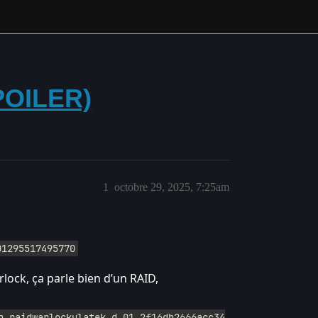
SPOILER)
1
octobre 29, 2025, 7:25am
01295517495770
lock, ça parle bien d’un RAID,
h_raidwarlockulatek_d_01.2f16db2666acc34