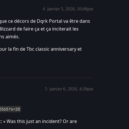
4
janvier 5, 2026, 10:06pm
que ce décors de Dqrk Portal va être dans
zzard de faire ça et ça inciterait les
ins aimés.
r la fin de Tbc classic anniversary et
5
janvier 6, 2026, 4:39pm
5565?s=20
 « Was this just an incident? Or are