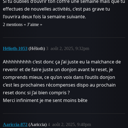
Si tu oublies d’ouvrir ton coffre une semaine mais que tu
effectues de nouvelles activités, c’est pas grave tu
l’ouvrira deux fois la semaine suivante.
2 mentions « J’aime »
Hélioth-1053
(Hélioth)
3
août 2, 2025, 9:32pm
Ahhhhhhhhh c’est donc ça j’ai juste eu la malchance de
revenir et de faire juste un donjon avant le reset, je
comprends mieux, ce qu’on voix dans l’outils donjon
c’est les prochaines récompenses dispo au prochain
reset donc si j’ai bien compris ?
Merci infiniment je me sent moins bête
Aariccia-872
(Aariccia)
4
août 2, 2025, 9:40pm