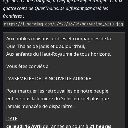
Affiches à Lune-d’Argent, au Refuge de Reflet-d’Argent et aux
quatre coins de Quel’Thalas, se diffusant par-delà les
frontières :
https://i.servimg.com/u/f27/16/35/88/40/img_4210.jpg
Aux nobles maisons, ordres et compagnies de la
Quel’Thalas de jadis et d’aujourd’hui,
Aux enfants du Haut-Royaume de tous horizons,
Vous êtes conviés à
L’ASSEMBLÉE DE LA NOUVELLE AURORE
Pour marquer les retrouvailles de notre peuple
entier sous la lumière du Soleil éternel plus que
jamais menacée de disparaître.
DATE
:
ce Jeudi 16 Avril
de l’année en cours à
21 heures
.