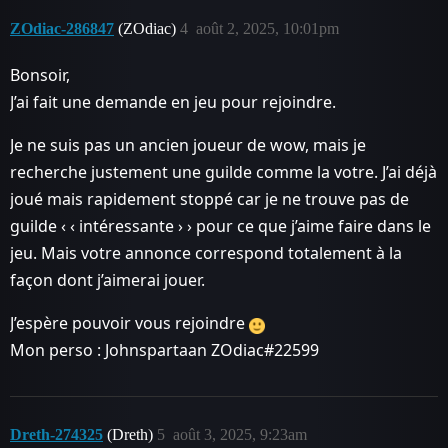
ZOdiac-286847
(ZOdiac)
4
août 2, 2025, 10:01pm
Bonsoir,
J’ai fait une demande en jeu pour rejoindre.
Je ne suis pas un ancien joueur de wow, mais je
recherche justement une guilde comme la votre. J’ai déjà
joué mais rapidement stoppé car je ne trouve pas de
guilde ‹ ‹ intéressante › › pour ce que j’aime faire dans le
jeu. Mais votre annonce correspond totalement à la
façon dont j’aimerai jouer.
J’espère pouvoir vous rejoindre
Mon perso : Johnspartaan ZOdiac#22599
Dreth-274325
(Dreth)
5
août 3, 2025, 9:23am