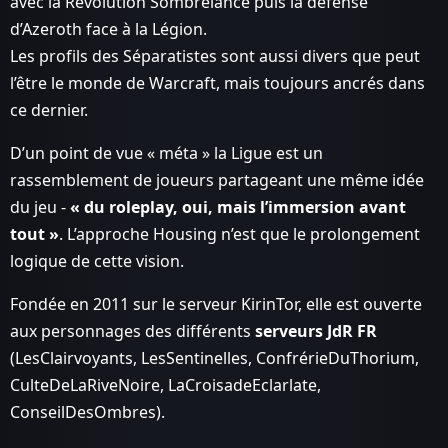
avec la Révolution Sombrelance puis la défense
d’Azeroth face à la Légion.
Les profils des Séparatistes sont aussi divers que peut
l’être le monde de Warcraft, mais toujours ancrés dans
ce dernier.
D’un point de vue « méta » la Ligue est un
rassemblement de joueurs partageant une même idée
du jeu -
« du roleplay, oui, mais l’immersion avant
tout »
. L’approche Housing n’est que le prolongement
logique de cette vision.
Fondée en 2011 sur le serveur KirinTor, elle est ouverte
aux personnages des différents
serveurs JdR FR
(LesClairvoyants, LesSentinelles, ConfrérieDuThorium,
CulteDeLaRiveNoire, LaCroisadeEclarlate,
ConseilDesOmbres).