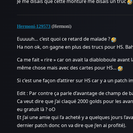
Je me disais que cette monture me disais un truc
Hermoni-129573
(Hermoni)
Euuuuh… c’est quoi ce retard de malade ?
Ha non ok, on gagne en plus des trucs pour HS. Bah fi
Ca me fait « rire » car on avait la diabloboule avant 
même chose mais avec des cartes pour HS…
Si c’est une façon d’attirer sur HS car y a un patc
Edit : Par contre ça parle d’avantage de champ de ba
Ca veut dire que j’ai claqué 2000 golds pour les avan
eu gratuit là ? oO
Et j’ai une amie qui l’a acheté y a quelques jours l’a
dernier patch donc on va dire que j’en ai profité).