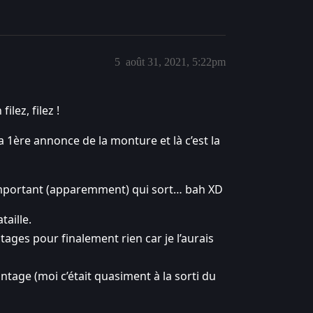
5
août 31, 2021, 5:22pm
lez, filez !
la 1ère annonce de la monture et là c’est la
h important (apparemment) qui sort… bah XD
taille.
tages pour finalement rien car je l’aurais
vantage (moi c’était quasiment à la sorti du