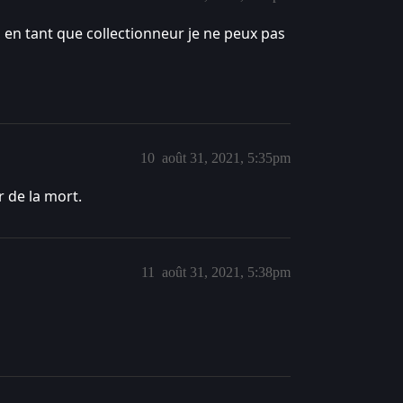
, en tant que collectionneur je ne peux pas
10
août 31, 2021, 5:35pm
r de la mort.
11
août 31, 2021, 5:38pm