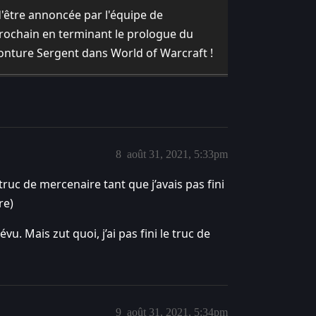
'être annoncée par l'équipe de
rochain en terminant le prologue du
nture Sergent dans World of Warcraft !
8
août 31, 2021, 5:33pm
 truc de mercenaire tant que j’avais pas fini
re)
u. Mais zut quoi, j’ai pas fini le truc de
9
août 31, 2021, 5:34pm