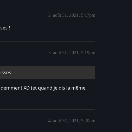
2
août 31, 2021, 5:17pm
ses !
3
août 31, 2021, 5:19pm
isses !
édemment XD (et quand je dis la même,
4
août 31, 2021, 5:20pm