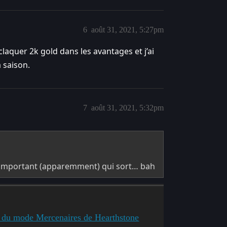
6
août 31, 2021, 5:27pm
 claquer 2k gold dans les avantages et j’ai
a saison.
7
août 31, 2021, 5:32pm
tch important (apparemment) qui sort… bah
e du mode Mercenaires de Hearthstone