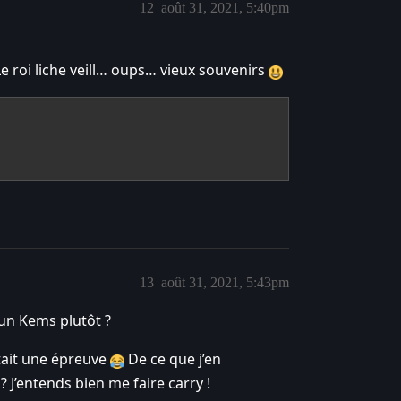
12
août 31, 2021, 5:40pm
e roi liche veill… oups… vieux souvenirs
13
août 31, 2021, 5:43pm
 un Kems plutôt ?
était une épreuve
De ce que j’en
 J’entends bien me faire carry !