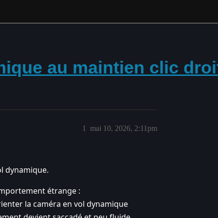
que au maintien clic droi
1
mai 10, 2026, 2:11pm
ol dynamique.
comportement étrange :
 orienter la caméra en vol dynamique
ment devient saccadé et peu fluide.