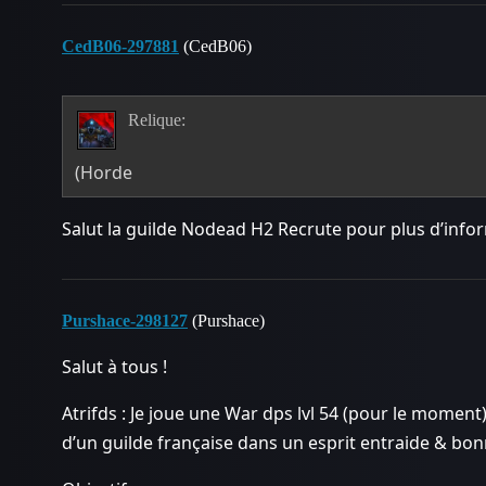
CedB06-297881
(CedB06)
Relique:
(Horde
Salut la guilde Nodead H2 Recrute pour plus d’info
Purshace-298127
(Purshace)
Salut à tous !
Atrifds : Je joue une War dps lvl 54 (pour le moment)
d’un guilde française dans un esprit entraide & bo