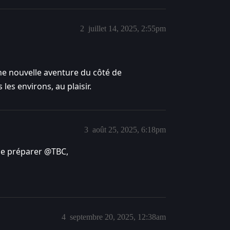
2
juillet 14, 2025, 2:55pm
ne nouvelle aventure du côté de
les environs, au plaisir.
3
août 25, 2025, 6:18pm
r se préparer @TBC,
4
septembre 20, 2025, 12:38am