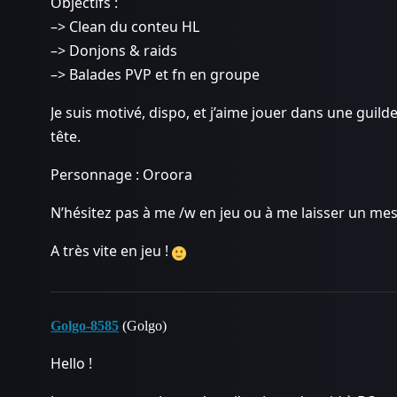
Objectifs :
–> Clean du conteu HL
–> Donjons & raids
–> Balades PVP et fn en groupe
Je suis motivé, dispo, et j’aime jouer dans une gui
tête.
Personnage : Oroora
N’hésitez pas à me /w en jeu ou à me laisser un mes
A très vite en jeu !
Golgo-8585
(Golgo)
Hello !