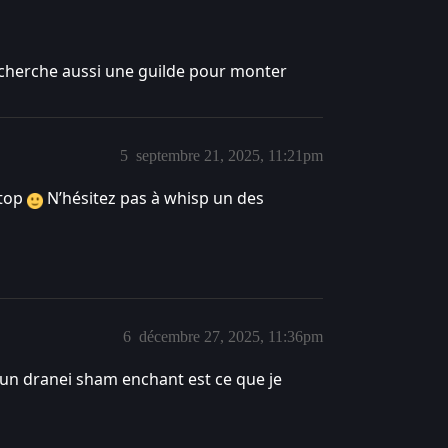
e cherche aussi une guilde pour monter
5
septembre 21, 2025, 11:21pm
 top
N’hésitez pas à whisp un des
6
décembre 27, 2025, 11:36pm
 un dranei sham enchant est ce que je