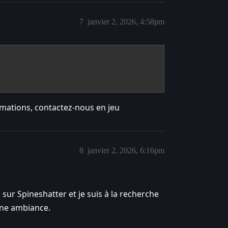
7
janvier 2, 2026, 4:58pm
rmations, contactez-nous en jeu
8
janvier 2, 2026, 6:16pm
 sur Spineshatter et je suis à la recherche
nne ambiance.