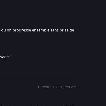
lde ou on progresse ensemble sans prise de
sage !
9
janvier 9, 2026, 2:03pm