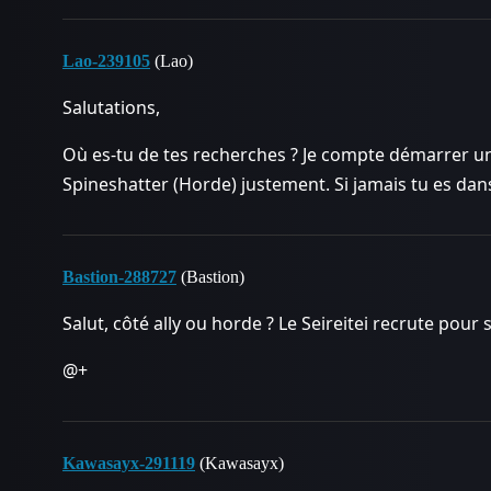
Lao-239105
(Lao)
Salutations,
Où es-tu de tes recherches ? Je compte démarrer u
Spineshatter (Horde) justement. Si jamais tu es dans 
Bastion-288727
(Bastion)
Salut, côté ally ou horde ? Le Seireitei recrute pou
@+
Kawasayx-291119
(Kawasayx)