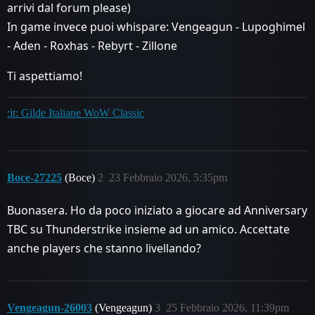
arrivi dal forum please)
In game invece puoi whispare: Vengeagun - Lupoghimel
- Aden - Roxhas - Rebyrt - Zillone
Ti aspettiamo!
:it: Gilde Italiane WoW Classic
Boce-27225
(Boce)
2
23 Febbraio 2026, 5:35pm
Buonasera. Ho da poco iniziato a giocare ad Anniversary
TBC su Thunderstrike insieme ad un amico. Accettate
anche players che stanno livellando?
Vengeagun-26003
(Vengeagun)
3
25 Febbraio 2026, 11:39pm