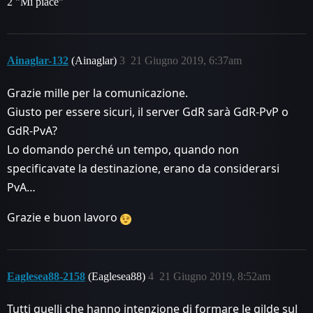
2 "Mi piace"
Ainaglar-132
(Ainaglar)
3
21 Giugno 2019, 6:37am
Grazie mille per la comunicazione.
Giusto per essere sicuri, il server GdR sarà GdR-PvP o
GdR-PvA?
Lo domando perché un tempo, quando non
specificavate la destinazione, erano da considerarsi
PvA…
Grazie e buon lavoro
Eaglesea88-2158
(Eaglesea88)
4
21 Giugno 2019, 8:52am
Tutti quelli che hanno intenzione di formare le gilde sul