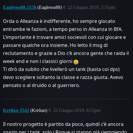
Eaglesea88-2158
(Eaglesea88)
8
22 Giugno 2019, 5:31pm
Orda o Alleanza è indifferente, ho sempre giocato
entrambe le fazioni, a tempo perso in Alleanza in BfA.
L’importante è trovare amici socievoli con cui giocare e
passare qualche ora insieme. Ho letto il msg di
reclutamento e grazie a Dio c’è ancora gente che raida il
week end e non i classici giorni
Ti dirò da subito che livellerò un tank (basta coi dps)
devo scegliere soltanto la classe e razza giusta. Avevo
pensato o al druido o al guerriero.
Krelian-3542
(Krelian)
9
22 Giugno 2019, 6:53pm
Il nostro progetto è partito da poco, quindi c’è ancora
spazio per i tank, solo i Rogue si stanno già riempiendo