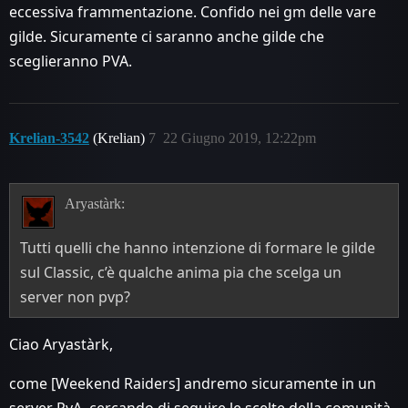
eccessiva frammentazione. Confido nei gm delle vare
gilde. Sicuramente ci saranno anche gilde che
sceglieranno PVA.
Krelian-3542
(Krelian)
7
22 Giugno 2019, 12:22pm
Aryastàrk:
Tutti quelli che hanno intenzione di formare le gilde
sul Classic, c’è qualche anima pia che scelga un
server non pvp?
Ciao Aryastàrk,
come [Weekend Raiders] andremo sicuramente in un
server PvA, cercando di seguire le scelte della comunità