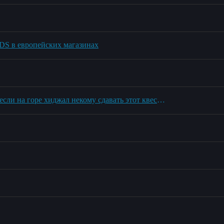
 в европейских магазинах
Как выполнить задание "Минуты раздумий" из легиона,если на горе хиджал некому сдавать этот квест,а Зидорми нету?