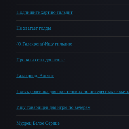
Подпишите хартию гильдит
Не хватает голды
(О,Галакронд)Ищу гильдию
Пропали сеты донатные
Галакронд, Альянс
Поиск ролевика для простеньких но интересных сюжет
Ищу товарищей для игры по вечерам
Мудрец Белое Сердце