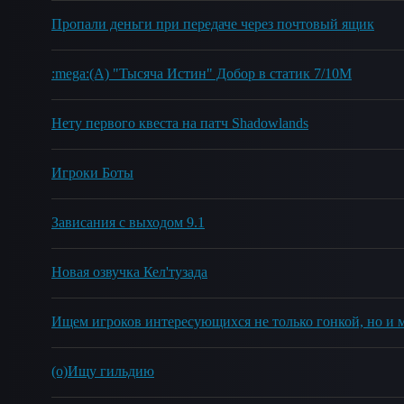
Пропали деньги при передаче через почтовый ящик
:mega:(А) "Тысяча Истин" Добор в статик 7/10М
Нету первого квеста на патч Shadowlands
Игроки Боты
Зависания с выходом 9.1
Новая озвучка Кел'тузада
Ищем игроков интересующихся не только гонкой, но и 
(о)Ищу гильдию