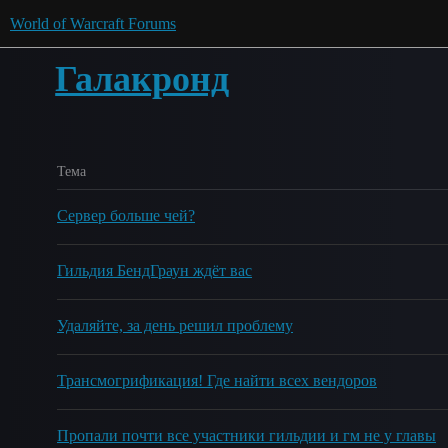
World of Warcraft Forums
Галакронд
Тема
Сервер больше чей?
Гильдия БендГраун ждёт вас
Удаляйте, за день решил проблему
Трансмогрификация! Где найти всех вендоров
Пропали почти все участники гильдии и гм не у главы