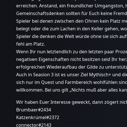
erreichen. Anstand, ein freundlicher Umgangston, 
Gemeinschaftsdenken sollten für Euch keine Fremd
Spieler bei denen zwischen den Ohren kein Platz me
belegt oder die zum Lachen in den Keller gehen, wol
Spieler die denken die Welt würde ohne sie sich au
fehl am Platz.
Wenn Ihr nun letztendlich zu den letzten paar Proz
negativen Eigenschaften nicht besitzen seid Ihr he
erfolgreichen Wiederaufbau der Gilde zu unterstüt
Auch in Seasion 3 ist es unser Ziel Mythisch+ und di
sich nur im Quest und Farmbereich wohlfühlen sind 
willkommen. Bei uns gilt „Nichts muß aber alles kan
Wir haben Euer Interesse geweckt, dann zögert nic
Brumbaer#2434
Katzenkrümel#2372
connector#2143