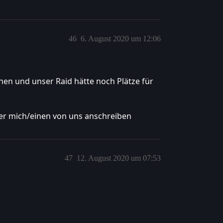
46
6. August 2020 um 12:06
nen und unser Raid hätte noch Plätze für
der mich/einen von uns anschreiben
47
12. August 2020 um 07:53