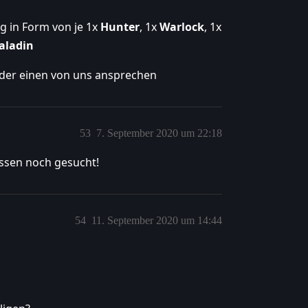
g in Form von je 1x
Hunter
, 1x
Warlock
, 1x
aladin
oder einen von uns ansprechen
53
7. September 2020 um 22:18
assen noch gesucht!
54
11. September 2020 um 14:44