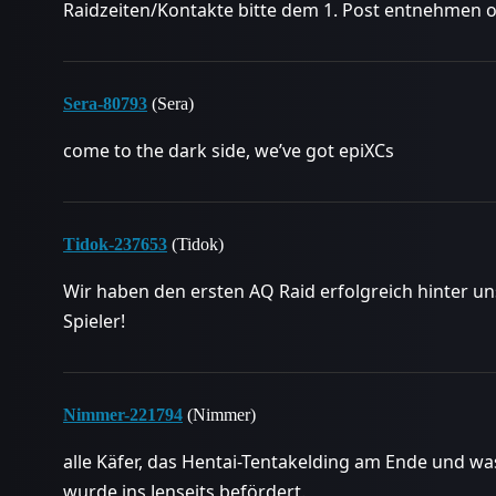
Raidzeiten/Kontakte bitte dem 1. Post entnehmen 
Sera-80793
(Sera)
come to the dark side, we’ve got epiXCs
Tidok-237653
(Tidok)
Wir haben den ersten AQ Raid erfolgreich hinter 
Spieler!
Nimmer-221794
(Nimmer)
alle Käfer, das Hentai-Tentakelding am Ende und w
wurde ins Jenseits befördert.