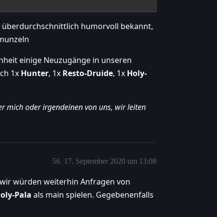
als überdurchschnittlich humorvoll bekannt,
hmunzeln
enheit einige Neuzugänge in unseren
och 1x
Hunter
, 1x
Resto-Druide
, 1x
Holy-
r mich oder irgendeinen von uns, wir leiten
56
17. September 2020 um 13:08
 wir würden weiterhin Anfragen von
oly-Pala
als main spielen. Gegebenenfalls