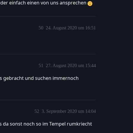
oder einfach einen von uns ansprechen
50
24. August 2020 um 16:51
51
27. August 2020 um 15:44
uns gebracht und suchen immernoch
52
3. September 2020 um 14:04
as da sonst noch so im Tempel rumkriecht