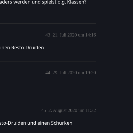
kaders werden und spielst o.g. Klassen?
43
21. Juli 2020 um 14:16
e einen Resto-Druiden
44
29. Juli 2020 um 19:20
45
2. August 2020 um 11:32
sto-Druiden und einen Schurken