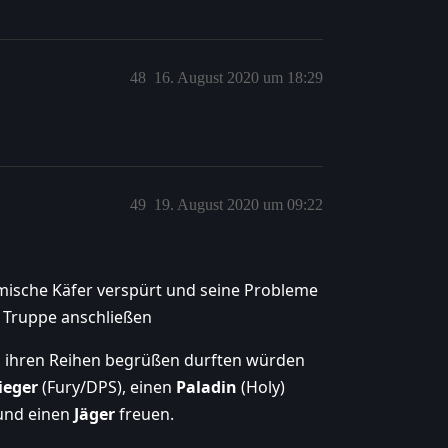
48
16. August 2020 um 18:29
49
19. August 2020 um 09:22
mische Käfer verspürt und seine Probleme
r Truppe anschließen
 ihren Reihen begrüßen durften würden
ieger
(Fury/DPS), einen
Paladin
(Holy)
nd einen
Jäger
freuen.