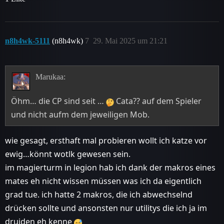
n8h4wk-5111
(n8h4wk)
7
29. Mai 2025 um 21:21
Marukaa:
Öhm… die CP sind seit …
Cata?? auf dem Spieler
und nicht aufm dem jeweiligen Mob.
wie gesagt, ersthaft mal probieren wollt ich katze vor
ewig…könnt wotlk gewesen sein.
im magierturm in legion hab ich dank der makros eines
mates eh nicht wissen müssen was ich da eigentlich
grad tue. ich hatte 2 makros, die ich abwechselnd
drücken sollte und ansonsten nur utilitys die ich ja im
druiden eh kenne