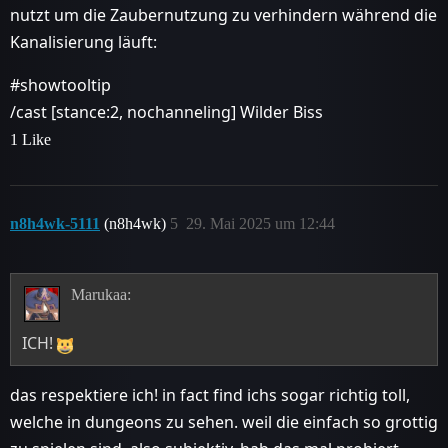
nutzt um die Zaubernutzung zu verhindern während die
Kanalisierung läuft:
#showtooltip
/cast [stance:2, nochanneling] Wilder Biss
1 Like
n8h4wk-5111
(n8h4wk)
5
29. Mai 2025 um 12:44
Marukaa:
ICH!
das respektiere ich! in fact find ichs sogar richtig toll,
welche in dungeons zu sehen. weil die einfach so grottig