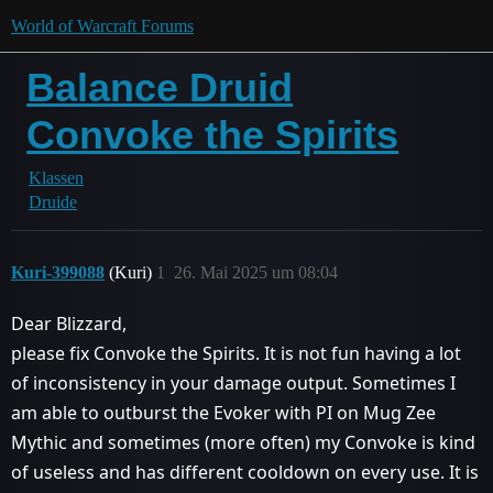
World of Warcraft Forums
Balance Druid
Convoke the Spirits
Klassen
Druide
Kuri-399088
(Kuri)
1
26. Mai 2025 um 08:04
Dear Blizzard,
please fix Convoke the Spirits. It is not fun having a lot
of inconsistency in your damage output. Sometimes I
am able to outburst the Evoker with PI on Mug Zee
Mythic and sometimes (more often) my Convoke is kind
of useless and has different cooldown on every use. It is