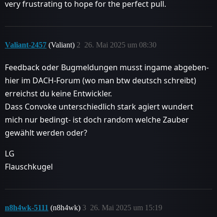
very frustrating to hope for the perfect pull.
Valiant-2457
(Valiant)
2
26. Mai 2025 um 08:30
Feedback oder Bugmeldungen musst ingame abgeben-
hier im DACH-Forum (wo man btw deutsch schreibt)
erreichst du keine Entwickler.
Dass Convoke unterschiedlich stark agiert wundert
mich nur bedingt- ist doch random welche Zauber
gewählt werden oder?
LG
Flauschkugel
n8h4wk-5111
(n8h4wk)
3
26. Mai 2025 um 15:19