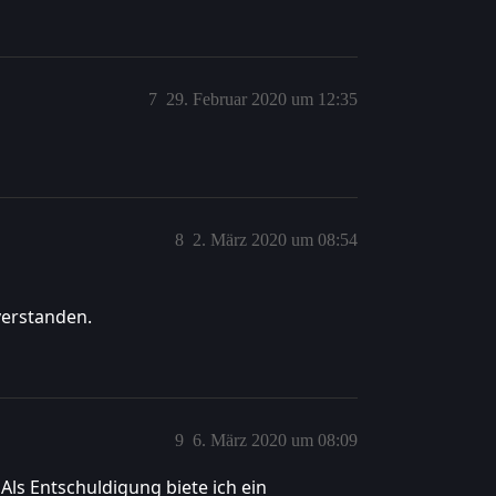
7
29. Februar 2020 um 12:35
8
2. März 2020 um 08:54
verstanden.
9
6. März 2020 um 08:09
 Als Entschuldigung biete ich ein