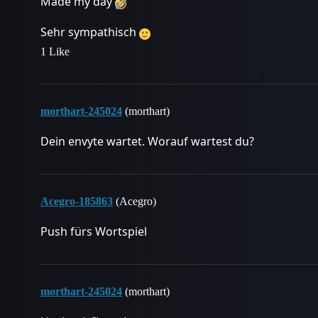
Made my day
Sehr sympathisch
1 Like
morthart-245024
(morthart)
Dein envyte wartet. Worauf wartest du?
Acegro-185863
(Acegro)
Push fürs Wortspiel
morthart-245024
(morthart)