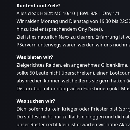
Kontent und Ziele?
Alles clear. Heißt: MC 10/10 | BWL 8/8 | Ony 1/1
Wir raiden Montag und Dienstag von 19:30 bis 22:
hinzu (bei entsprechendem Ony Reset).
Ziel ist es natürlich Naxx zu clearen, Erfahrung is
PServern unterwegs waren werden wir uns nochmal 
Was bieten wir?
Zielgerichtes Raiden, ein angenehmes Gildenklima, 
sollte 50 Leute nicht überschreiten), einen Lootco
absprechen können welche Items sie gern hätten (i
Discordbot mit unnötig vielen Funktionen (inkl. Mu
Was suchen wir?
Dich, sofern du kein Krieger oder Priester bist (sorr
Du solltest nicht nur zu Raids einloggen und dich 
unser Roster recht klein ist erwarten wir hohe Akti