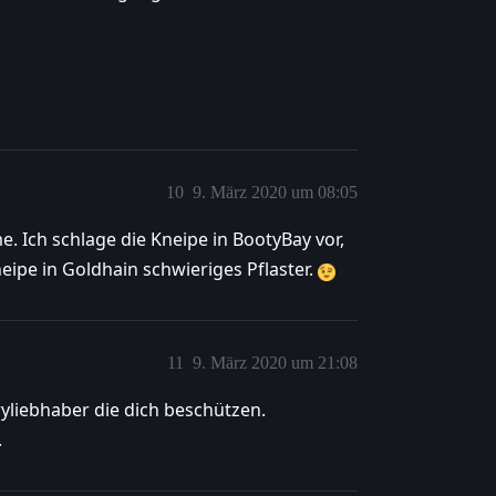
10
9. März 2020 um 08:05
. Ich schlage die Kneipe in BootyBay vor,
neipe in Goldhain schwieriges Pflaster.
11
9. März 2020 um 21:08
rryliebhaber die dich beschützen.
.