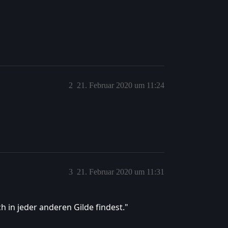
2
21. Februar 2020 um 11:24
3
21. Februar 2020 um 11:31
 in jeder anderen Gilde findest."