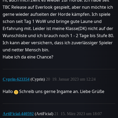
Hi, auch mich zieht es wieder zur Horde. Ich habe seit
TBC Release auf Everlook gespielt, aber nun möchte ich
gerne wieder aufseiten der Horde kämpfen. Ich spiele
schon seit Tag 1 WoW und bringe gute Laune und
Erfahrung mit. Leider ist meine Klasse(DK) nicht auf der
Wunschliste und ich brauch noch 1 - 2 Tage bis Stufe 80.
Ich kann aber versichern, dass ich zuverlässiger Spieler
und netter Mensch bin.
Habe ich da eine Chance?
Cyprin-623354
(Cyprin)
20
19. Januar 2023 um 12:24
Hallo
Schreib uns gerne Ingame an. Liebe Grüße
ArtiFicial-440592
(ArtiFicial)
21
15. März 2023 um 18:07