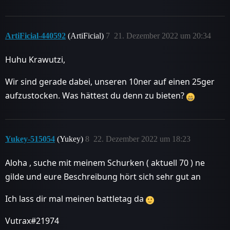
ArtiFicial-440592
(ArtiFicial)
7
21. Dezember 2022 um 20:34
Huhu Krawutzi,
Wir sind gerade dabei, unseren 10ner auf einen 25ger
aufzustocken. Was hättest du denn zu bieten?
Yukey-515054
(Yukey)
8
22. Dezember 2022 um 18:23
Aloha , suche mit meinem Schurken ( aktuell 70 ) ne
gilde und eure Beschreibung hört sich sehr gut an
Ich lass dir mal meinen battletag da
Vutrax#21974