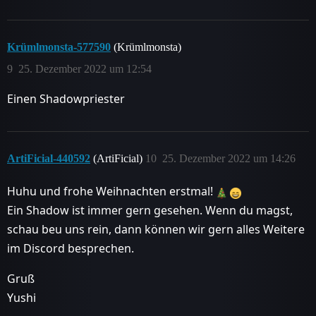
Krümlmonsta-577590
(Krümlmonsta)
9
25. Dezember 2022 um 12:54
Einen Shadowpriester
ArtiFicial-440592
(ArtiFicial)
10
25. Dezember 2022 um 14:26
Huhu und frohe Weihnachten erstmal!
Ein Shadow ist immer gern gesehen. Wenn du magst,
schau beu uns rein, dann können wir gern alles Weitere
im Discord besprechen.
Gruß
Yushi