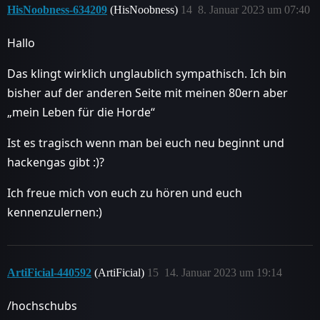
HisNoobness-634209
(HisNoobness)
14
8. Januar 2023 um 07:40
Hallo
Das klingt wirklich unglaublich sympathisch. Ich bin
bisher auf der anderen Seite mit meinen 80ern aber
„mein Leben für die Horde“
Ist es tragisch wenn man bei euch neu beginnt und
hackengas gibt :)?
Ich freue mich von euch zu hören und euch
kennenzulernen:)
ArtiFicial-440592
(ArtiFicial)
15
14. Januar 2023 um 19:14
/hochschubs