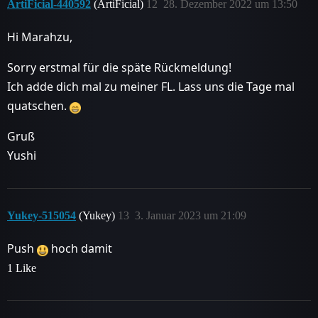
ArtiFicial-440592
(ArtiFicial)
12
28. Dezember 2022 um 13:50
Hi Marahzu,
Sorry erstmal für die späte Rückmeldung!
Ich adde dich mal zu meiner FL. Lass uns die Tage mal
quatschen.
Gruß
Yushi
Yukey-515054
(Yukey)
13
3. Januar 2023 um 21:09
Push
hoch damit
1 Like