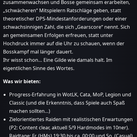
zusammenwachsen und Bosse gemeinsam erarbeiten,
„schwächeren“ Mitspielern Ratschläge geben, statt
theoretischer DPS-Mindestanforderungen oder einer
schwachsinnigen Zahl, die sich „Gearscore“ nennt. Sich
an gemeinsamen Erfolgen erfreuen, statt unter
Hochdruck immer auf die Uhr zu schauen, wenn der
Bosskampf mal länger dauert.
Ihr wisst schon… Eine Gilde wie damals halt. Im
eigentlichen Sinne des Wortes.
Was wir bieten:
Progress-Erfahrung in WotLK, Cata, MoP, Legion und
Classic (und die Erkenntnis, dass Spiele auch Spaß
machen sollten…)
Zielorientiertes Raiden mit realistischen Erwartungen
(P2: Content clear, aktuell 5/9 Hardmodes im 10ner).
Raidtage: Fr. (HMs) 19:30 bis ca. 00:00 und So. (Casual)