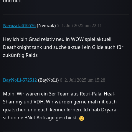
und nett
Nerozak-610576
(Nerozak)
5
1. Juli 2025 um 22:11
Hey ich bin Grad relativ neu in WOW spiel aktuell
Deathknight tank und suche aktuell ein Gilde auch für
zukünftig Raids
BayNoLi-572512
(BayNoLi)
6
2. Juli 2025 um 15:28
Moin. Wir wären ein 3er Team aus Retri-Pala, Heal-
Shammy und VDH. Wir würden gerne mal mit euch
quatschen und euch kennenlernen. Ich hab Dryara
schon ne BNet Anfrage geschickt.