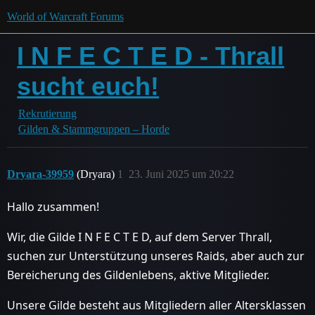
World of Warcraft Forums
I N F E C T E D - Thrall
sucht euch!
Rekrutierung
Gilden & Stammgruppen – Horde
Dryara-39959
(Dryara)
1
23. Juni 2025 um 20:22
Hallo zusammen!
Wir, die Gilde I N F E C T E D, auf dem Server Thrall,
suchen zur Unterstützung unseres Raids, aber auch zur
Bereicherung des Gildenlebens, aktive Mitglieder.
Unsere Gilde besteht aus Mitgliedern aller Altersklassen