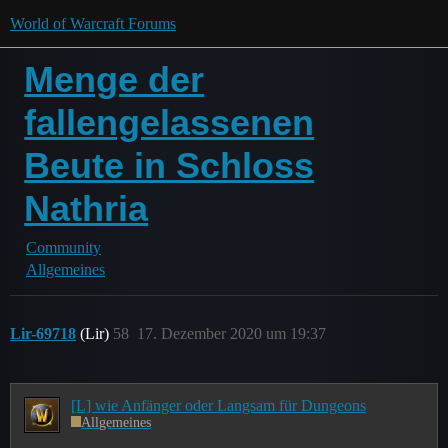
World of Warcraft Forums
Menge der
fallengelassenen
Beute in Schloss
Nathria
Community
Allgemeines
Lir-69718
(Lir)
58
17. Dezember 2020 um 19:37
[L] wie Anfänger oder Langsam für Dungeons
Allgemeines