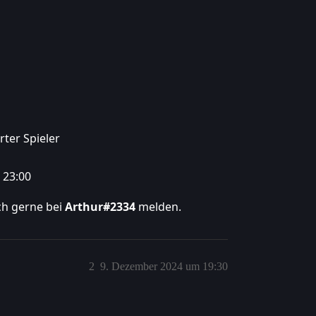
ter Spieler
 23:00
ch gerne bei
Arthur#2334
melden.
2
9. Dezember 2024 um 19:30