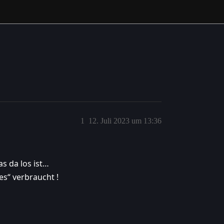
1
12. Juli 2023 um 13:36
as da los ist…
es“ verbraucht !