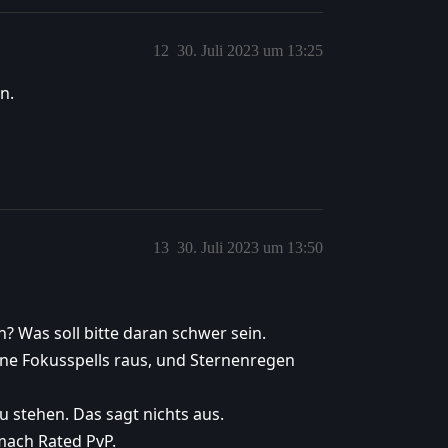
12
30. Juli 2023 um 13:25
n.
13
30. Juli 2023 um 13:50
? Was soll bitte daran schwer sein.
ine Fokusspells raus, und Sternenregen
zu stehen. Das sagt nichts aus.
mach Rated PvP.