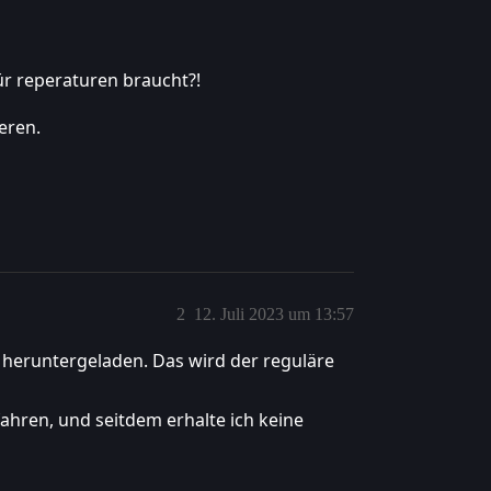
für reperaturen braucht?!
eren.
2
12. Juli 2023 um 13:57
heruntergeladen. Das wird der reguläre
ahren, und seitdem erhalte ich keine