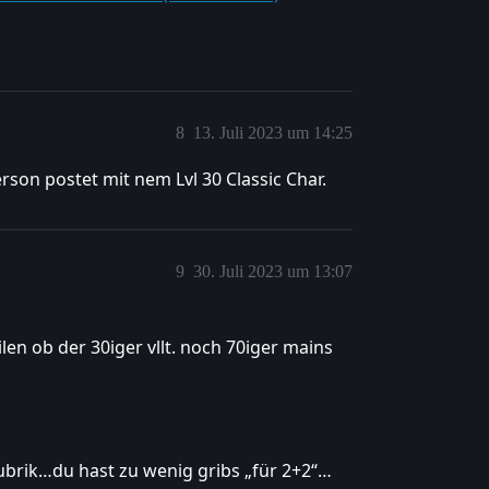
8
13. Juli 2023 um 14:25
rson postet mit nem Lvl 30 Classic Char.
9
30. Juli 2023 um 13:07
n ob der 30iger vllt. noch 70iger mains
ubrik…du hast zu wenig gribs „für 2+2“…