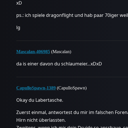
xD
ps.: ich spiele dragonflight und hab paar 70iger weil 
lg
Mascalan-406985
(Mascalan)
da is einer davon du schlaumeier…xDxD
CapulloSpawn-1389
(CapulloSpawn)
Okay du Labertasche.
Zuerst einmal, antwortest du mir im falschen Forena
Hirn nicht überlassten.
Zweitens, wenn ich mir dein Druide so anschaue, se