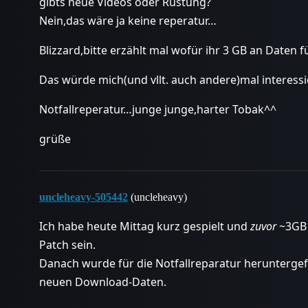
gibts neue Videos oder Rüstung?
Nein,das wäre ja keine reperatur…
Blizzard,bitte erzählt mal wofür ihr 3 GB an Daten 
Das würde mich(und vllt. auch andere)mal interessi
Notfallreperatur…junge junge,harter Tobak^^
grüße
uncleheavy-505442
(uncleheavy)
Ich habe heute Mittag kurz gespielt und
zuvor
~3GB 
Patch sein.
Danach wurde für die Notfallreparatur heruntergef
neuen Download-Daten.