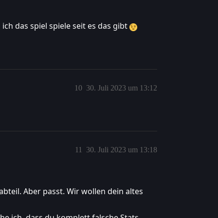
ich das spiel spiele seit es das gibt
10
30. Juli 2023 um 13:12
11
30. Juli 2023 um 13:18
bteil. Aber passt. Wir wollen dein altes
he ich, dass du komplett falsche Stats