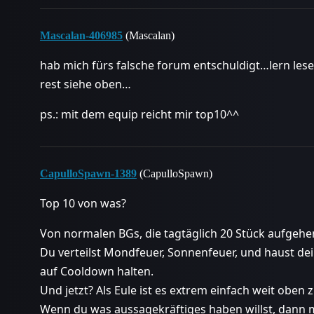
Mascalan-406985
(Mascalan)
hab mich fürs falsche forum entschuldigt…lern lese
rest siehe oben…
ps.: mit dem equip reicht mir top10^^
CapulloSpawn-1389
(CapulloSpawn)
Top 10 von was?
Von normalen BGs, die tagtäglich 20 Stück aufgehen
Du verteilst Mondfeuer, Sonnenfeuer, und haust de
auf Cooldown halten.
Und jetzt? Als Eule ist es extrem einfach weit oben 
Wenn du was aussagekräftiges haben willst, dann 