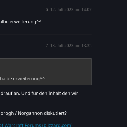
6
12. Juli 2023 um 14:07
halbe erweiterung^^
7
13. Juli 2023 um 13:35
 halbe erweiterung^^
drauf an. Und für den Inhalt den wir
orogh / Norgannon diskutiert?
of Warcraft Forums (blizzard.com)