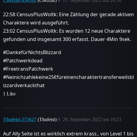
Chezzar-650392
(Chezzar)
8
17. September 2022 um 20:58
22:58 CensusPlusWoltk: Eine Zählung der gerade aktiven
Charaktere wird ausgeführt.
23:02 CensusPlusWoltk: Es wurden 12 neue Charaktere
gefunden und insgesamt 300 erfasst. Dauer 4Min 9sek.
#DankefürNichtsBlizzard
#Patchwerkdead
#FreetransPatchwerk
#Neinichzahlekeine25€füreinencharaktertransferweilsbl
izzardverkackthat
1 Like
Thufeist-573627
(Thufeist)
9
29. September 2022 um 19:23
Auf Ally Seite ist es wirklich extrem krass.. von Level 1 bis