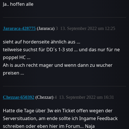
Ja.. hoffen alle
Jararaca-428775
(Jararaca)
3
13. September 2022 um 12:25
sieht auf hordenseite ähnlich aus …
teilweise suchst für DD´s 1-3 std … und das nur für ne
poppel HC …
Ah is auch recht mager und wenn dann zu wucher
preisen …
Chezzar-650392
(Chezzar)
4
13. September 2022 um 16:31
Hatte die Tage über 3w ein Ticket offen wegen der
Serversituation, am ende sollte ich Ingame Feedback
schreiben oder eben hier im Forum… Naja