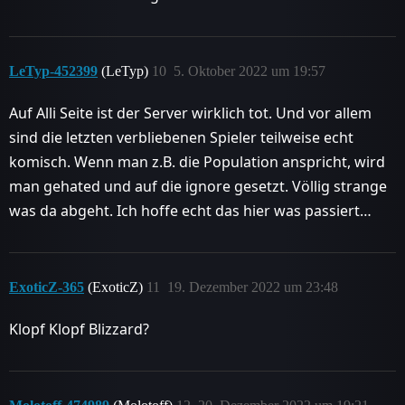
LeTyp-452399
(LeTyp)
10
5. Oktober 2022 um 19:57
Auf Alli Seite ist der Server wirklich tot. Und vor allem
sind die letzten verbliebenen Spieler teilweise echt
komisch. Wenn man z.B. die Population anspricht, wird
man gehated und auf die ignore gesetzt. Völlig strange
was da abgeht. Ich hoffe echt das hier was passiert…
ExoticZ-365
(ExoticZ)
11
19. Dezember 2022 um 23:48
Klopf Klopf Blizzard?