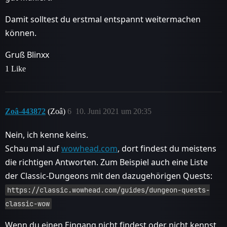
Damit solltest du erstmal entspannt weitermachen
können.
Gruß Blinxx
1 Like
Zoâ-443872
(Zoâ)
6
10. Juni 2021 um 20:35
Nein, ich kenne keins.
Schau mal auf
wowhead.com
, dort findest du meistens
die richtigen Antworten. Zum Beispiel auch eine Liste
der Classic-Dungeons mit den dazugehörigen Quests:
https://classic.wowhead.com/guides/dungeon-quests-
classic-wow
Wenn du einen Eingang nicht findest oder nicht kennst,