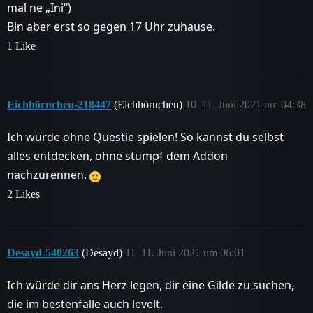
mal ne „Ini“)
Bin aber erst so gegen 17 Uhr zuhause.
1 Like
Eichhörnchen-218447
(Eichhörnchen)
10
11. Juni 2021 um 04:38
Ich würde ohne Questie spielen! So kannst du selbst
alles entdecken, ohne stumpf dem Addon
nachzurennen.
2 Likes
Desayd-540263
(Desayd)
11
11. Juni 2021 um 06:01
Ich würde dir ans Herz legen, dir eine Gilde zu suchen,
die im bestenfalle auch levelt.