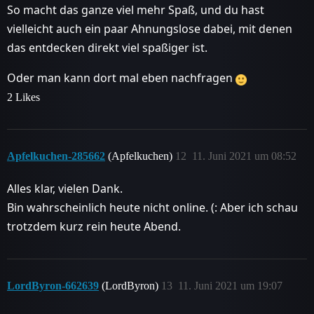
So macht das ganze viel mehr Spaß, und du hast
vielleicht auch ein paar Ahnungslose dabei, mit denen
das entdecken direkt viel spaßiger ist.
Oder man kann dort mal eben nachfragen
2 Likes
Apfelkuchen-285662
(Apfelkuchen)
12
11. Juni 2021 um 08:52
Alles klar, vielen Dank.
Bin wahrscheinlich heute nicht online. (: Aber ich schau
trotzdem kurz rein heute Abend.
LordByron-662639
(LordByron)
13
11. Juni 2021 um 19:07