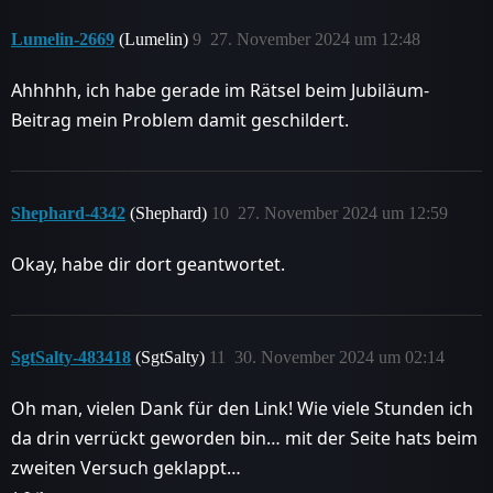
Lumelin-2669
(Lumelin)
9
27. November 2024 um 12:48
Ahhhhh, ich habe gerade im Rätsel beim Jubiläum-
Beitrag mein Problem damit geschildert.
Shephard-4342
(Shephard)
10
27. November 2024 um 12:59
Okay, habe dir dort geantwortet.
SgtSalty-483418
(SgtSalty)
11
30. November 2024 um 02:14
Oh man, vielen Dank für den Link! Wie viele Stunden ich
da drin verrückt geworden bin… mit der Seite hats beim
zweiten Versuch geklappt…