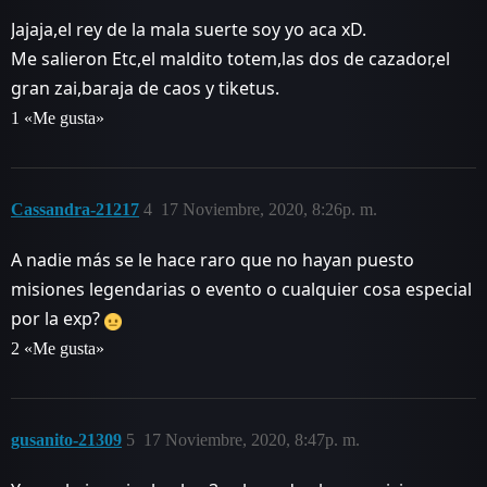
Jajaja,el rey de la mala suerte soy yo aca xD.
Me salieron Etc,el maldito totem,las dos de cazador,el
gran zai,baraja de caos y tiketus.
1 «Me gusta»
Cassandra-21217
4
17 Noviembre, 2020, 8:26p. m.
A nadie más se le hace raro que no hayan puesto
misiones legendarias o evento o cualquier cosa especial
por la exp?
2 «Me gusta»
gusanito-21309
5
17 Noviembre, 2020, 8:47p. m.