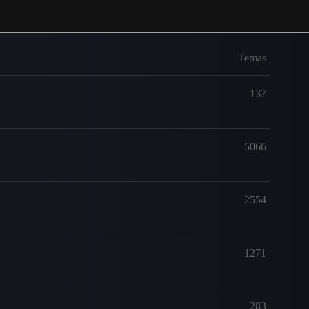
Temas
137
5066
2554
1271
283