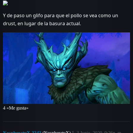
Y de paso un glifo para que el pollo se vea como un
drust, en lugar de la basura actual.
4 «Me gusta»
NospheratuX-3343
(NospheratuX)
5
3 Junio, 2020, 9:26p. m.