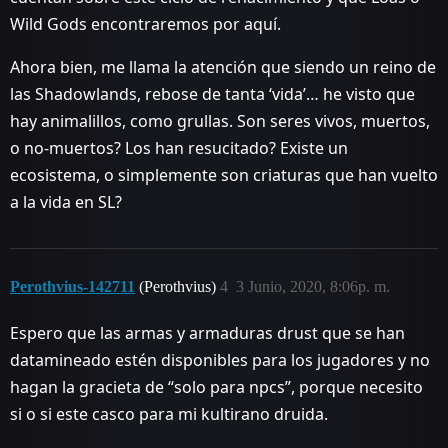
Wild Gods encontraremos por aquí.
Ahora bien, me llama la atención que siendo un reino de
las Shadowlands, rebose de tanta ‘vida’… he visto que
hay animalillos, como grullas. Son seres vivos, muertos,
o no-muertos? Los han resucitado? Existe un
ecosistema, o simplemente son criaturas que han vuelto
a la vida en SL?
Perothvius-142711
(Perothvius)
4
3 Junio, 2020, 8:06p. m.
Espero que las armas y armaduras drust que se han
datamineado estén disponibles para los jugadores y no
hagan la gracieta de “solo para npcs”, porque necesito
si o si este casco para mi kultirano druida.