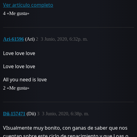
Ver artículo completo
4 «Me gusta»
Ari-61596
(Ari)
2
3 Junio, 2020, 6:32p. m.
Love love love
Love love love
All you need is love
2 «Me gusta»
Dii-157471
(Dii)
3
3 Junio, 2020, 6:38p. m.
VIsualmente muy bonito, con ganas de saber que nos
cuentan sobre este ciclo de renacimiento y que Loas o