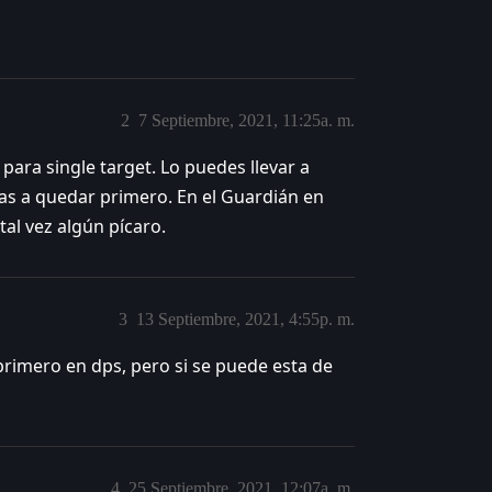
2
7 Septiembre, 2021, 11:25a. m.
 para single target. Lo puedes llevar a
as a quedar primero. En el Guardián en
tal vez algún pícaro.
3
13 Septiembre, 2021, 4:55p. m.
primero en dps, pero si se puede esta de
4
25 Septiembre, 2021, 12:07a. m.