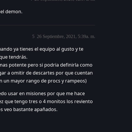
 el demon.
5
26 Septiembre, 2021, 5:39a. m.
ando ya tienes el equipo al gusto y te
 que tendrás.
mas potente pero si podria definirla como
egar a omitir de descartes por que cuentan
en un mayor rango de procs y rampeos)
edo usar en misiones por que me hace
z que tengo tres o 4 monitos los reviento
los veo bastante apañados.